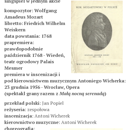
singspiel w jednym akcie
kompozytor: Wolfgang
Amadeus Mozart
libretto: Friedrich Wilhelm
Weiskern
data powstania: 1768
prapremiera:
prawdopodobnie
październik 1768 - Wiedeń,
teatr ogrodowy Palais
Mesmer
premiera w inscenizacji i
pod kierownictwem muzycznym Antoniego Wicherka
:
23 grudnia 1956 - Wrocław, Opera
(spektakl grany
razem z
Małą nocną serenadą
)
przekład polski
: Jan Popiel
reżyseria
: zespołowa
inscenizacja
: Antoni Wicherek
kierownictwo muzyczne
: Antoni Wicherek
choreografia
: