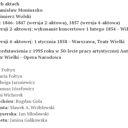
ch aktach
tanisław Moniuszko
zimierz Wolski
: 1846–1847 (wersja 2-aktowa), 1857 (wersja 4-aktowa)
rsji 2-aktowej: wykonanie koncertowe 1 lutego 1854
–
Wil
sji 4-aktowej: 1 stycznia 1858 – Warszawa, Teatr Wielki
edstawienia z 1995 roku w 50-lecie pracy artystycznej An
tr Wielki – Opera Narodowa
a Fołtyn
aria Fołtyn
adwiga Jarosiewicz
Janusz Józefowicz
ni Wicherek
 chóru
: Bogdan Gola
enta
: Sławek A. Wróblewski
yserska
: Jan Młodawski
letu
: Janina Galikowska