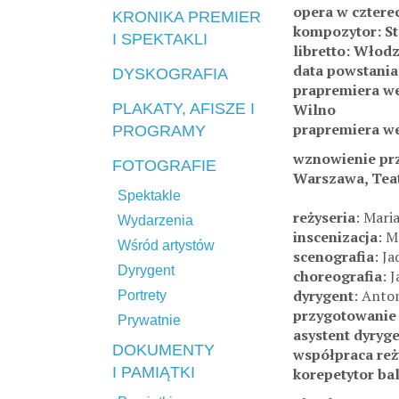
opera w cztere
KRONIKA PREMIER
kompozytor: S
I SPEKTAKLI
libretto: Włod
data powstania
DYSKOGRAFIA
prapremiera we
PLAKATY, AFISZE I
Wilno
prapremiera wer
PROGRAMY
wznowienie prz
FOTOGRAFIE
Warszawa, Tea
Spektakle
reżyseria
: Mari
Wydarzenia
inscenizacja
: M
Wśród artystów
scenografia
: J
Dyrygent
choreografia
: 
dyrygent
: Anto
Portrety
przygotowanie
Prywatnie
asystent dyryg
DOKUMENTY
współpraca reż
I PAMIĄTKI
korepetytor ba