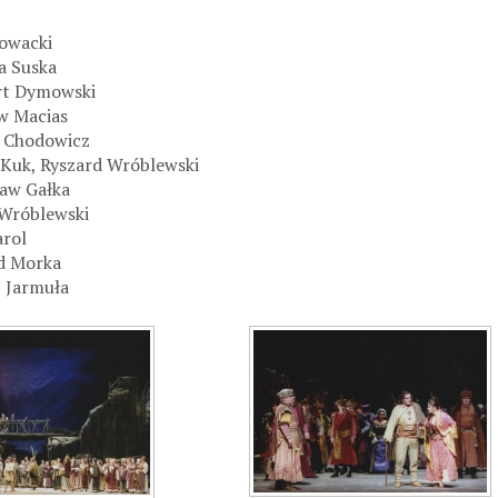
Nowacki
a Suska
rt Dymowski
ew Macias
a Chodowicz
 Kuk, Ryszard Wróblewski
ław Gałka
 Wróblewski
arol
rd Morka
b Jarmuła