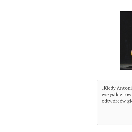
„Kiedy Antoni
wszystkie równ
odtwórców głó