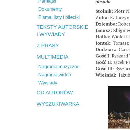
obsada
Pamiątki
Dokumenty
Stolnik
: Piotr 
Zofia
: Katarzyn
Pisma, listy i bileciki
Dziemba
: Robe
TEKSTY AUTORSKIE
Janusz
: Zbigni
I WYWIADY
Halka
: Wiolett
Jontek
: Tomasz
Z PRASY
Dudziarz
: Czes
Gość I
: Ryszard
MULTIMEDIA
Gość II
: Jacek P
Nagrania muzyczne
Gość III
: Rysza
Wieśniak
: Jaku
Nagrania wideo
Wywiady
OD AUTORÓW
WYSZUKIWARKA