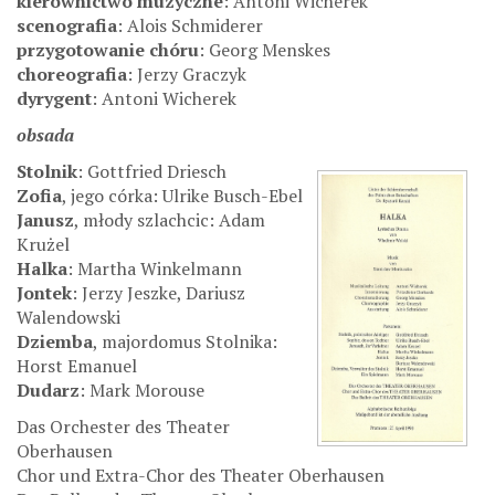
kierownictwo muzyczne
: Antoni Wicherek
scenografia
: Alois Schmiderer
przygotowanie chóru
: Georg Menskes
choreografia
: Jerzy Graczyk
dyrygent
: Antoni Wicherek
obsada
Stolnik
: Gottfried Driesch
Zofia
, jego córka: Ulrike Busch-Ebel
Janusz
, młody szlachcic: Adam
Krużel
Halka
: Martha Winkelmann
Jontek
: Jerzy Jeszke, Dariusz
Walendowski
Dziemba
, majordomus Stolnika:
Horst Emanuel
Dudarz
: Mark Morouse
Das Orchester des Theater
Oberhausen
Chor und Extra-Chor des Theater Oberhausen