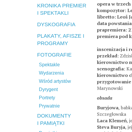
opera w trzech
KRONIKA PREMIER
kompozytor: Le
I SPEKTAKLI
libretto: Leoš 
data powstania
DYSKOGRAFIA
prapremiera: 2
PLAKATY, AFISZE I
premiera pod 
PROGRAMY
inscenizacja i r
FOTOGRAFIE
przekład
: Zdzi
kierownictwo 
Spektakle
scenografia
: K
Wydarzenia
kierownictwo 
przygotowanie 
Wśród artystów
Marynowski
Dyrygent
obsada
Portrety
Prywatnie
Buryjowa
, babk
Szczegłowska
DOKUMENTY
Laca Klemeń
, 
I PAMIĄTKI
Steva Buryja
, j