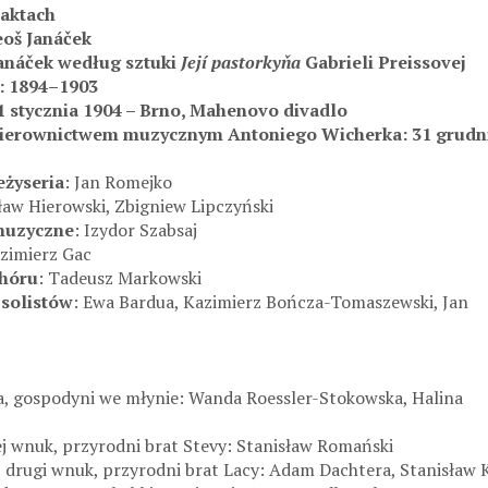
 aktach
oš Janáček
Janáček według sztuki
Její pastorkyňa
Gabrieli Preissovej
: 1894–1903
1 stycznia 1904 – Brno, Mahenovo divadlo
kierownictwem muzycznym Antoniego Wicherka: 31 grudni
eżyseria
: Jan Romejko
sław Hierowski, Zbigniew Lipczyński
muzyczne
: Izydor Szabsaj
azimierz Gac
chóru
: Tadeusz Markowski
solistów
: Ewa Bardua, Kazimierz Bończa-Tomaszewski, Jan
a, gospodyni we młynie: Wanda Roessler-Stokowska, Halina
jej wnuk, przyrodni brat Stevy: Stanisław Romański
ej drugi wnuk, przyrodni brat Lacy: Adam Dachtera, Stanisław 