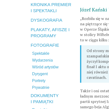
KRONIKA PREMIER
Józef Kański
I SPEKTAKLI
„Rozbiła się w n
DYSKOGRAFIA
na piętrzące się
w Operze Śląski
PLAKATY, AFISZE I
w stolicy
Wilhelm
PROGRAMY
to w ciągu kilku
FOTOGRAFIE
Od strony m
Spektakle
szampańskim 
Wydarzenia
życzył komp
finał I aktu
Wśród artystów
niej również
Dyrygent
cavatinach.
Portrety
Prywatnie
Także i oni osta
DOKUMENTY
ładnym mezzoso
partii sprytnej 
I PAMIĄTKI
samego beja Algi