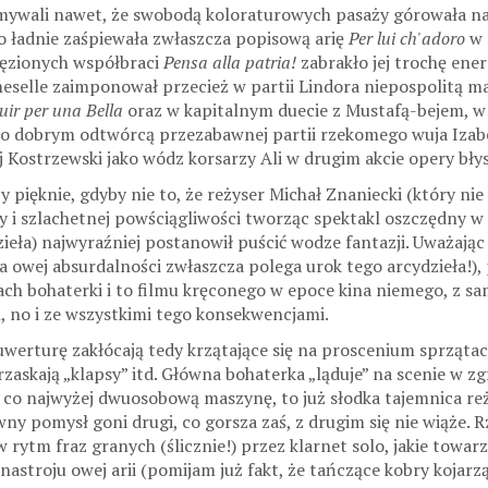
mywali nawet, że swobodą koloraturowych pasaży górowała na
 ładnie zaśpiewała zwłaszcza popisową arię
Per lui ch'adoro
w 
ięzionych współbraci
Pensa alla patria!
zabrakło jej trochę ene
selle zaimponował przecież w partii Lindora niepospolitą maes
ir per una Bella
oraz w kapitalnym duecie z Mustafą-bejem, w 
zo dobrym odtwórcą przezabawnej partii rzekomego wuja Izabell
Kostrzewski jako wódz korsarzy Ali w drugim akcie opery błys
y pięknie, gdyby nie to, że reżyser Michał Znaniecki (który n
y i szlachetnej powściągliwości tworząc spektakl oszczędny w
eła) najwyraźniej postanowił puścić wodze fantazji. Uważając 
a owej absurdalności zwłaszcza polega urok tego arcydzieła!), po
ch bohaterki i to filmu kręconego w epoce kina niemego, z sam
, no i ze wszystkimi tego konsekwencjami.
uwerturę zakłócają tedy krzątające się na proscenium sprzątac
rzaskają „klapsy” itd. Główna bohaterka „ląduje” na scenie w 
 co najwyżej dwuosobową maszynę, to już słodka tajemnica reż
y pomysł goni drugi, co gorsza zaś, z drugim się nie wiąże. 
 rytm fraz granych (ślicznie!) przez klarnet solo, jakie towarzy
stroju owej arii (pomijam już fakt, że tańczące kobry kojarzą 