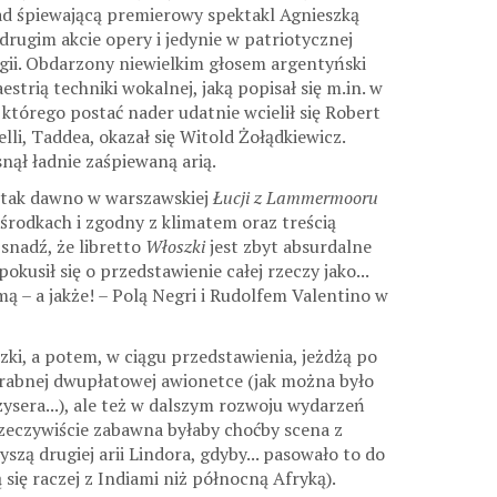
d śpiewającą premierowy spektakl Agnieszką
drugim akcie opery i jedynie w patriotycznej
rgii. Obdarzony niewielkim głosem argentyński
trią techniki wokalnej, jaką popisał się m.in. w
którego postać nader udatnie wcielił się Robert
i, Taddea, okazał się Witold Żołądkiewicz.
nął ładnie zaśpiewaną arią.
ie tak dawno w warszawskiej
Łucji z Lammermooru
 środkach i zgodny z klimatem oraz treścią
snadź, że libretto
Włoszki
jest zbyt absurdalne
kusił się o przedstawienie całej rzeczy jako...
ą – a jakże! – Polą Negri i Rudolfem Valentino w
zki, a potem, w ciągu przedstawienia, jeżdżą po
zgrabnej dwupłatowej awionetce (jak można było
ysera...), ale też w dalszym rozwoju wydarzeń
Rzeczywiście zabawna byłaby choćby scena z
szą drugiej arii Lindora, gdyby... pasowało to do
się raczej z Indiami niż północną Afryką).