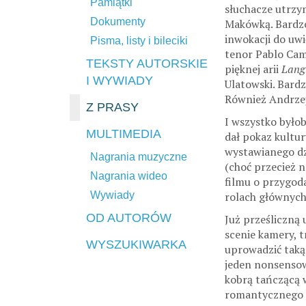
Pamiątki
słuchacze utrzy
Dokumenty
Makówką. Bardzo
inwokacji do uw
Pisma, listy i bileciki
tenor Pablo Came
TEKSTY AUTORSKIE
pięknej arii
Langu
I WYWIADY
Ulatowski. Bard
Również Andrzej 
Z PRASY
I wszystko byłob
MULTIMEDIA
dał pokaz kultur
wystawianego dzi
Nagrania muzyczne
(choć przecież n
Nagrania wideo
filmu o przygoda
Wywiady
rolach głównych
OD AUTORÓW
Już prześliczną 
scenie kamery, t
WYSZUKIWARKA
uprowadzić taką
jeden nonsensown
kobrą tańczącą w
romantycznego na