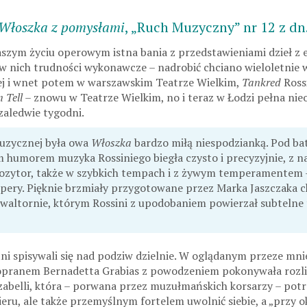
Włoszka z pomysłami
, „Ruch Muzyczny” nr 12 z dn
aszym życiu operowym istna bania z przedstawieniami dzieł z e
 w nich trudności wykonawcze – nadrobić chciano wieloletnie 
ej i wnet potem w warszawskim Teatrze Wielkim,
Tankred
Rossi
 Tell
– znowu w Teatrze Wielkim, no i teraz w Łodzi pełna ni
 zaledwie tygodni.
uzycznej była owa
Włoszka
bardzo miłą niespodzianką. Pod ba
humorem muzyka Rossiniego biegła czysto i precyzyjnie, z nal
ozytor, także w szybkich tempach i z żywym temperamentem 
 opery. Pięknie brzmiały przygotowane przez Marka Jaszczaka c
 waltornie, którym Rossini z upodobaniem powierzał subtelne
tni spisywali się nad podziw dzielnie. W oglądanym przeze mn
pranem Bernadetta Grabias z powodzeniem pokonywała rozli
Izabelli, która – porwana przez muzułmańskich korsarzy – potr
eru, ale także przemyślnym fortelem uwolnić siebie, a „przy o