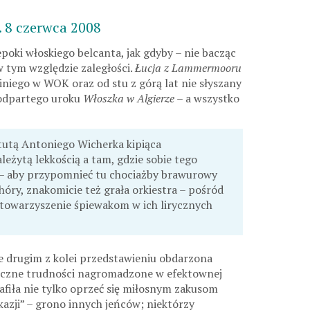
. 8 czerwca 2008
poki włoskiego belcanta, jak gdyby – nie bacząc
w tym względzie zaległości.
Łucja z Lammermooru
niego w WOK oraz od stu z górą lat nie słyszany
eodpartego uroku
Włoszka w Algierze
– a wszystko
tutą Antoniego Wicherka kipiąca
eżytą lekkością a tam, gdzie sobie tego
– aby przypomnieć tu chociażby brawurowy
hóry, znakomicie też grała orkiestra – pośród
 towarzyszenie śpiewakom w ich lirycznych
ie drugim z kolei przedstawieniu obdarzona
czne trudności nagromadzone w efektownej
afiła nie tylko oprzeć się miłosnym zakusom
kazji” – grono innych jeńców; niektórzy